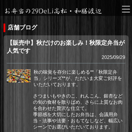
tog
nav
店舗ブログ
【販売中】秋だけのお楽しみ！秋限定弁当が
人気です
2025/09/29
秋の味覚を存分に楽しめる**「秋限定弁
当」シリーズ**が、ただいま大変ご好評を
いただいております。
さつまいもやきのこ、れんこん、銀杏など
の旬の食材を散りばめ、さらに上質なお肉
を合わせた贅沢な仕立て。
季節感を大切にしたお弁当は、会議用弁
当・法事や法要・おもてなしなど、幅広い
シーンでお選びいただいております。