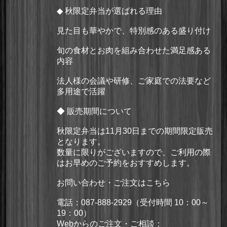
◆ 秋限定弁当が選ばれる理由
見た目も華やかで、特別感のある盛り付け
旬の食材とお肉を組み合わせた満足感ある
内容
法人様の会議や研修、ご家庭での法要など
多用途で活躍
◆ 販売期間について
秋限定弁当は11月30日までの期間限定販売
となります。
数量に限りがございますので、ご利用の際
はお早めのご予約をおすすめします。
お問い合わせ・ご注文はこちら
電話：
087-888-2929
（受付時間 10：00～
19：00）
Webからのご注文・ご相談：