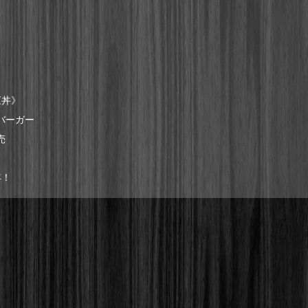
《丼》
バーガー
売
年！