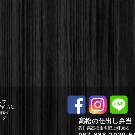
ップ
予約方法
舗紹介
ログ
高松の仕出し弁当・
香川県高松市多肥上町38-5
087-888-2929
FA