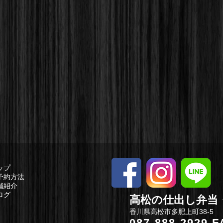
ップ
予約方法
舗紹介
ログ
高松の仕出し弁当・
香川県高松市多肥上町38-5
087-888-2929
FA