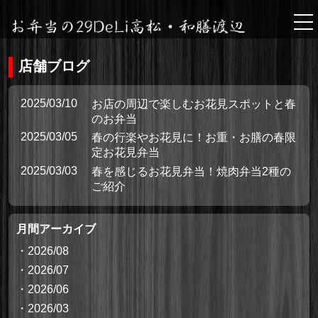
tog
nav
店舗ブログ
2025/03/10
お店の周辺で楽しむお花見スポットと春
のお弁当
2025/03/05
春の行楽やお花見に！お重・お膳の春限
定お花見弁当
2025/03/03
春を感じるお花見弁当！焼肉弁当2種の
ご紹介
月間アーカイブ
・
2026/08
・
2026/07
・
2026/06
・
2026/03