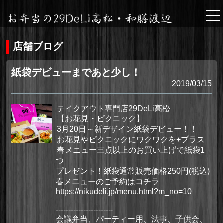
tog
nav
店舗ブログ
紙袋デビューまであと少し！
2019/03/15
テイクアウト専門店29DeLi高松
【お花見・ピクニック】
3月20日～新デザイン紙袋デビュー！！
お花見やピクニックにワクワクを+プラス
春メニュー三点以上のお買い上げで紙袋1
つ
プレゼント！紙袋通常販売価格250円(税込)
春メニューのご予約はコチラ
https://nikudeli.jp/menu.html?m_no=10
-----------------------
会議弁当、パーティー用、法事、子供会、